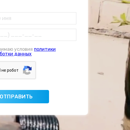
нимаю условия
политики
ботки данных
Я нe poбoт