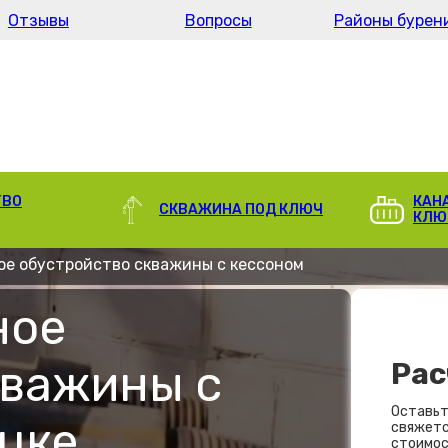
Отзывы
Вопросы
Районы бурен
ТВО
КАН
СКВАЖИНА ПОД КЛЮЧ
КЛЮ
е обустройство скважины с кессоном
ное
кважины с
Рас
Оставьт
цке
свяжетс
стоимос