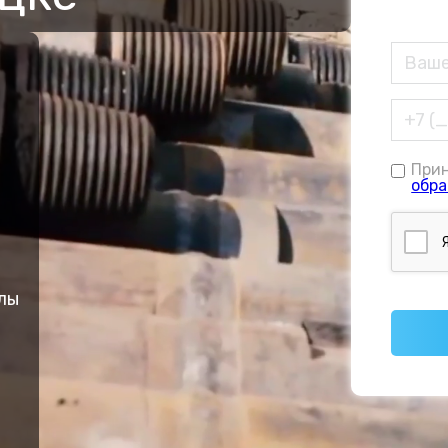
При
обра
лы