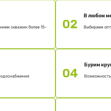
В любом м
02
нием скважин более 15-
Выбираем опт
Бурим кру
04
 водоснабжения
Возможность 