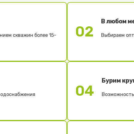
В любом м
02
нием скважин более 15-
Выбираем опт
Бурим кру
04
 водоснабжения
Возможность 