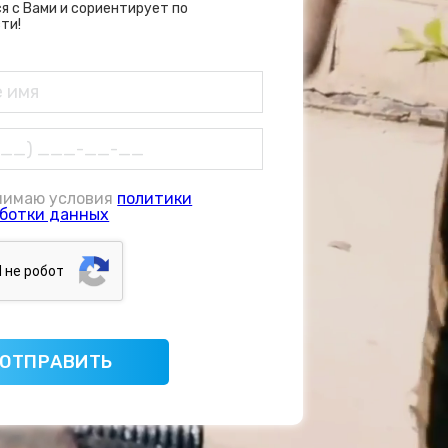
я с Вами и сориентирует по
ти!
нимаю условия
политики
ботки данных
Я нe poбoт