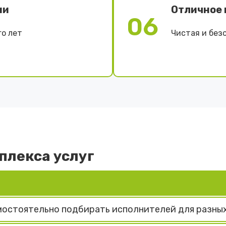
ии
Отличное 
06
о лет
Чистая и без
плекса услуг
мостоятельно подбирать исполнителей для разных 