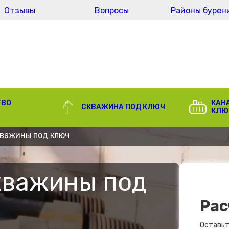
Отзывы
Вопросы
Районы бурен
ТВО
КАН
СКВАЖИНА ПОД КЛЮЧ
КЛЮ
кважины под ключ
кважины под
Рас
Оставьт