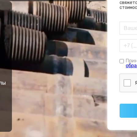
свяжетс
стоимос
При
обра
лы